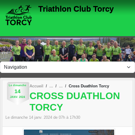
Panneau de gestion des cookies
Triathlon Club Torcy
Le
dimanche
Accueil
Cross Duathlon Torcy
14
CROSS DUATHLON
JANV.
2024
TORCY
Le
dimanche
14
janv.
2024
de 07h à 17h30