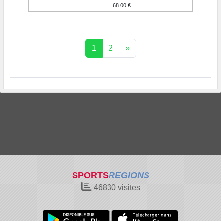
68.00 €
1
2
»
SPORTS
REGIONS
46830
visites