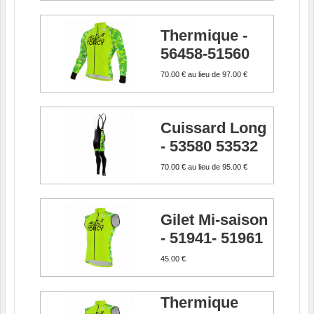
50.00 €
au lieu de
67.00 €
Thermique -
56458-51560
70.00 €
au lieu de
97.00 €
Cuissard Long
- 53580 53532
70.00 €
au lieu de
95.00 €
Gilet Mi-saison
- 51941- 51961
45.00 €
Thermique