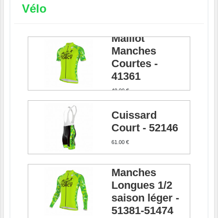
Vélo
Maillot
Manches
Courtes -
41361
48.00 €
Cuissard
Court - 52146
61.00 €
Maillots
Manches
Longues 1/2
saison léger -
51381-51474