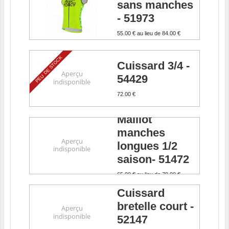
sans manches
- 51973
55.00 €
au lieu de
84.00 €
PEU DE STOCK
Cuissard 3/4 -
54429
72.00 €
Maillot
manches
longues 1/2
saison- 51472
65.00 €
au lieu de
79.00 €
Cuissard
bretelle court -
52147